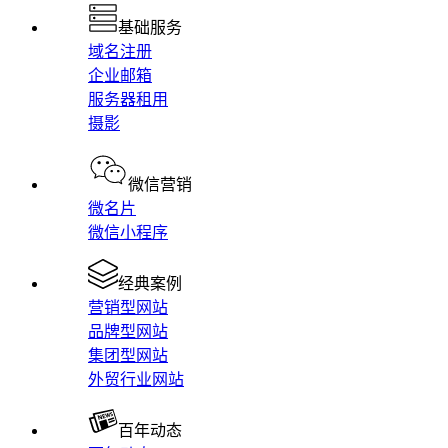
基础服务
域名注册
企业邮箱
服务器租用
摄影
微信营销
微名片
微信小程序
经典案例
营销型网站
品牌型网站
集团型网站
外贸行业网站
百年动态