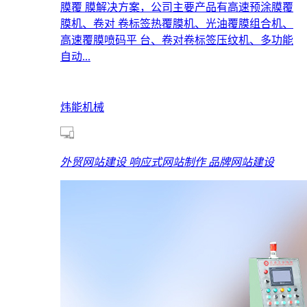
膜覆 膜解决方案，公司主要产品有高速预涂膜覆
膜机、卷对 卷标签热覆膜机、光油覆膜组合机、
高速覆膜喷码平 台、卷对卷标签压纹机、多功能
自动...
炜能机械
外贸网站建设
响应式网站制作
品牌网站建设