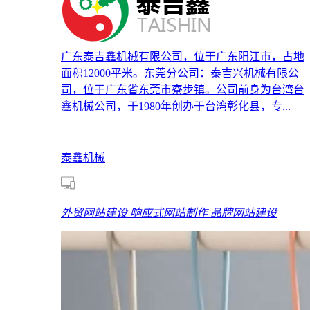
广东泰吉鑫机械有限公司，位于广东阳江市，占地
面积12000平米。东莞分公司：泰吉兴机械有限公
司，位于广东省东莞市寮步镇。公司前身为台湾台
鑫机械公司，于1980年创办于台湾彰化县，专...
泰鑫机械
外贸网站建设
响应式网站制作
品牌网站建设