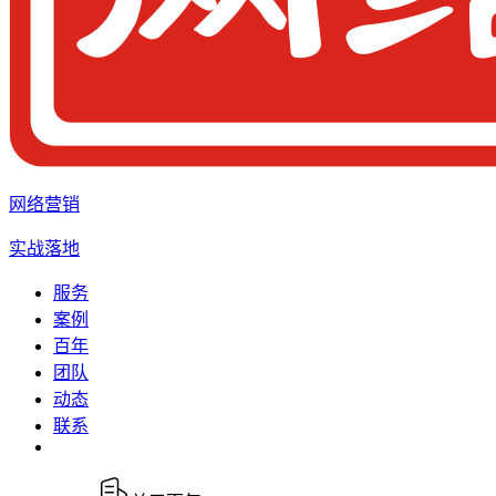
网络营销
实战落地
服务
案例
百年
团队
动态
联系