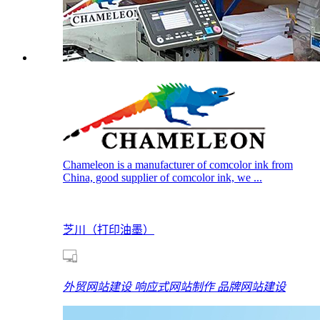
Chameleon is a manufacturer of comcolor ink from
China, good supplier of comcolor ink, we ...
芝川（打印油墨）
外贸网站建设
响应式网站制作
品牌网站建设