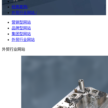
经典案例
/
外贸行业网站
/
营销型网站
品牌型网站
集团型网站
外贸行业网站
外贸行业网站