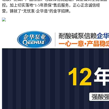
控。加上切实落地“1-5年质保”售后服务，正心正念诚信经
营，铸就了“无忧泵·企华造”的金字招牌。