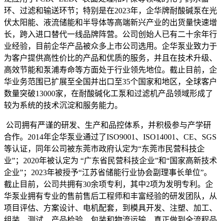
环、过滤和输送环节；特别是在2023年，企华牌耐酸碱泵在光
伏太阳能、液流储能和半导体等高端新兴产业的出货量快速增
长，跨入进口替代一线品牌阵营。公司创始人已有二十余年行
业经验，目前企华产品被众多上市公司选用。企华泵业致力于
为客户提供高性价比的产品和优质的服务，并且在技术升级、
高效节能和泵浦寿命等方面处于行业领先地位。截止目前，企
华业务范围已扩展至全国并出口至35个国家和地区，全球客户
数量突破13000家，在耐酸碱化工泵和过滤机产品领域形成了
较为系统的技术沉淀和服务能力。
公司拥有严谨的研发、生产和品控体系，并积极参与产学研
合作。2014年企华泵业通过了ISO9001、ISO14001、CE、SGS
等认证，同年公司被东莞市政府认定为“东莞市民营科技企
业”；2020年被认定为 “广东省民营科技企业”和“国家高新技术
企业”；2023年被授予“江苏省储能行业协会副理事长单位”。
截止目前，公司共拥有30余项专利，其中2项为发明专利。企
华泵业拥有专业的售前售后工程师和丰富经验的研发团队，从
项目评估、方案设计、电机配套，到模具开发、注塑、加工、
组装、测试、产品检验、包装和物流运输，真正做到全流程品