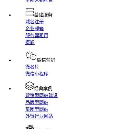
全网营销托管
基础服务
域名注册
企业邮箱
服务器租用
摄影
微信营销
微名片
微信小程序
经典案例
营销型网站建设
品牌型网站
集团型网站
外贸行业网站