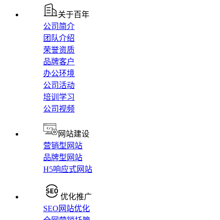
关于百年
公司简介
团队介绍
荣誉资质
品牌客户
办公环境
公司活动
培训学习
公司视频
网站建设
营销型网站
品牌型网站
H5响应式网站
优化推广
SEO网站优化