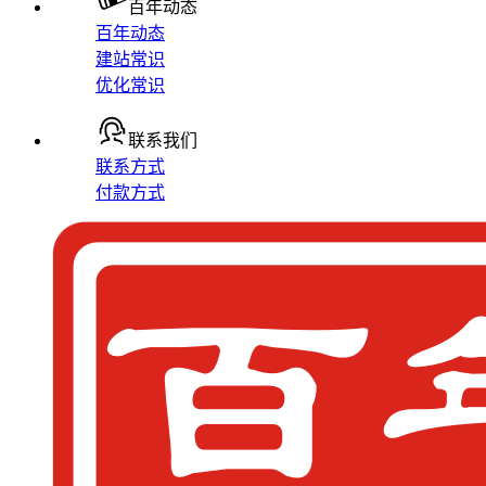
百年动态
百年动态
建站常识
优化常识
联系我们
联系方式
付款方式